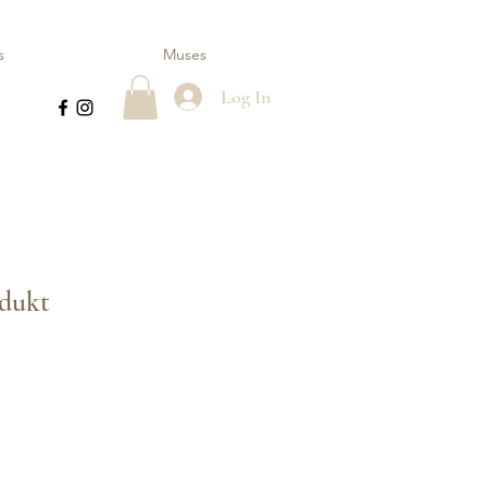
s
Muses
Log In
odukt