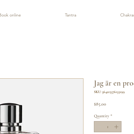
Book online
Tantra
Chakra
Jag är en pr
SKU: 364215376135199
Price
$85.00
Quantity
*